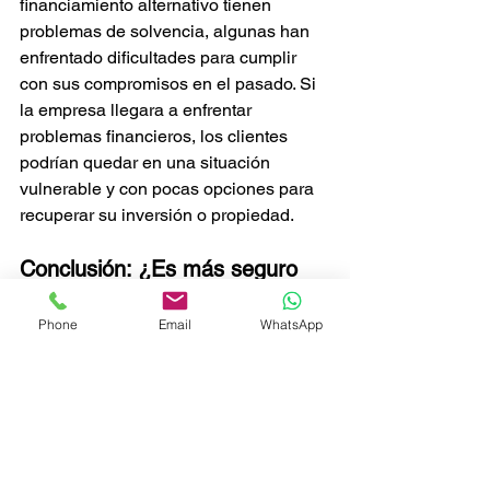
financiamiento alternativo tienen 
problemas de solvencia, algunas han 
enfrentado dificultades para cumplir 
con sus compromisos en el pasado. Si 
la empresa llegara a enfrentar 
problemas financieros, los clientes 
podrían quedar en una situación 
vulnerable y con pocas opciones para 
recuperar su inversión o propiedad.
Conclusión: ¿Es más seguro 
un crédito bancario?
Phone
Email
WhatsApp
Si bien la financiación alternativa 
puede parecer atractiva por sus tasas 
de interés bajas y requisitos flexibles, 
es fundamental analizar los riesgos 
involucrados. Comparado con un 
crédito bancario, un esquema de 