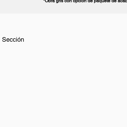
*Obra gris con opción de paquete de acab
V Sección