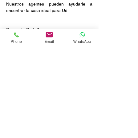
Nuestros agentes pueden ayudarle a 
encontrar la casa ideal para Ud.
Property Details
Property Type
Size
Phone
Email
WhatsApp
Casa a reformar
509 m²
Bedrooms
Bathrooms
4
4.5
Year Built
Floors
Property Location
Lomas de Reforma, Ciudad de México,
CDMX, México